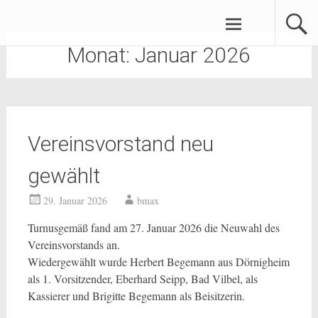
Zum
Brüder-Schönfeld-Forum e.V.
Inhalt
springen
Monat:
Januar 2026
Vereinsvorstand neu
gewählt
29. Januar 2026
bmax
Turnusgemäß fand am 27. Januar 2026 die Neuwahl des
Vereinsvorstands an.
Wiedergewählt wurde Herbert Begemann aus Dörnigheim
als 1. Vorsitzender, Eberhard Seipp, Bad Vilbel, als
Kassierer und Brigitte Begemann als Beisitzerin.