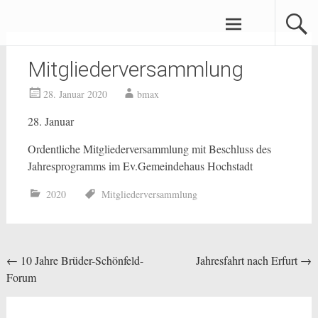
Zum
Brüder-Schönfeld-Forum e.V.
Inhalt
springen
Mitgliederversammlung
28. Januar 2020
bmax
28. Januar
Ordentliche Mitgliederversammlung mit Beschluss des
Jahresprogramms im Ev.Gemeindehaus Hochstadt
2020
Mitgliederversammlung
Beitragsnavigation
←
10 Jahre Brüder-Schönfeld-
Jahresfahrt nach Erfurt
→
Forum