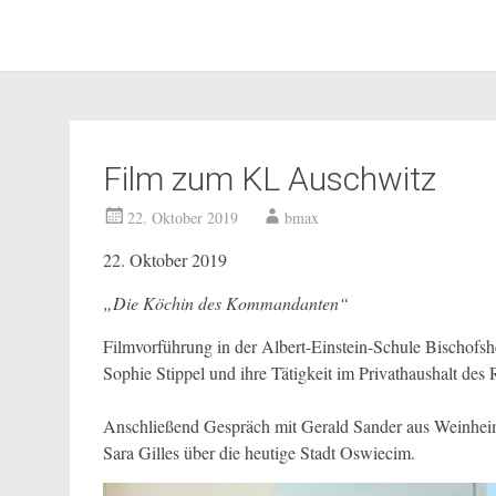
Brüder-Schönfeld-Forum e
Zum
Inhalt
springen
Film zum KL Auschwitz
22. Oktober 2019
bmax
22. Oktober 2019
„Die Köchin des Kommandanten“
Filmvorführung in der Albert-Einstein-Schule Bischofsh
Sophie Stippel und ihre Tätigkeit im Privathaushalt de
Anschließend Gespräch mit Gerald Sander aus Weinheim,
Sara Gilles über die heutige Stadt Oswiecim.